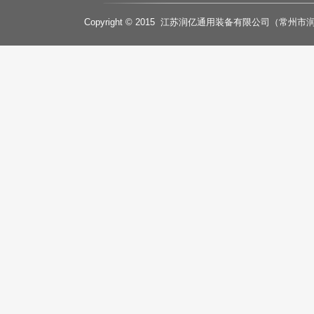
Copyright © 2015 江苏润亿通用装备有限公司（