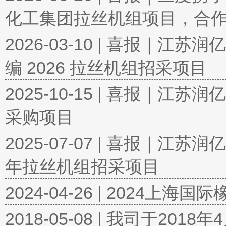
化工集团拉丝机组项目，合作
2026-03-10 | 喜报｜
编 2026 拉丝机组招采项目
2025-10-15 | 喜报｜
采购项目
2025-07-07 | 喜报｜江
年拉丝机组招采项目
2024-04-26 | 2024上海国
2018-05-08 | 我司于2