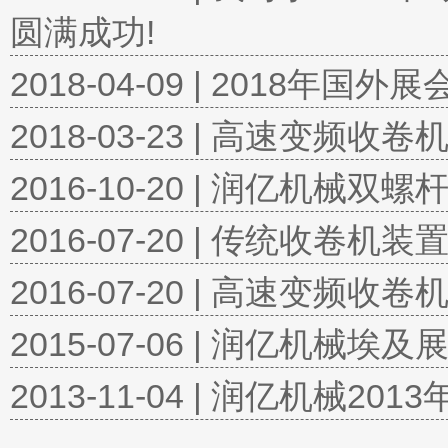
圆满成功!
2018-04-09 | 2018年国外展
2018-03-23 | 高速变频
2016-10-20 | 润亿机
2016-07-20 | 传统收卷机
2016-07-20 | 高速变频
2015-07-06 | 润亿机械埃
2013-11-04 | 润亿机械20