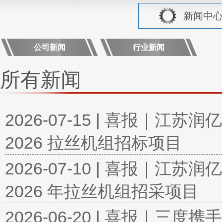
新闻中心 
公司新闻
行业新闻
所有新闻
2026-07-15 | 喜报｜
2026 拉丝机组招标项目
2026-07-10 | 喜报｜
2026 年拉丝机组招采项目
2026-06-20 | 喜报｜