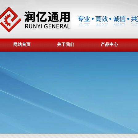
网站首页
关于我们
产品中心